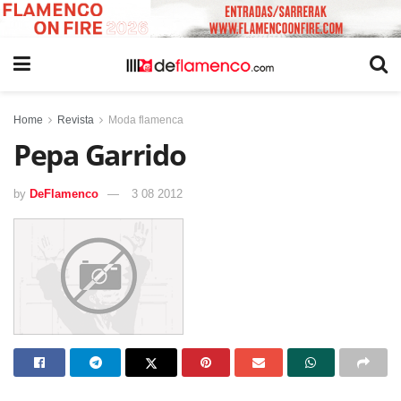
Home
Revista
Moda flamenca
Pepa Garrido
by
DeFlamenco
3 08 2012