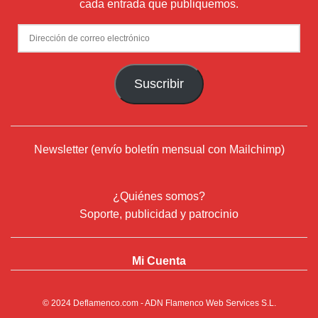
cada entrada que publiquemos.
Dirección
de
correo
Suscribir
electrónico
Newsletter (envío boletín mensual con Mailchimp)
¿Quiénes somos?
Soporte, publicidad y patrocinio
Mi Cuenta
© 2024
Deflamenco.com
- ADN Flamenco Web Services S.L.