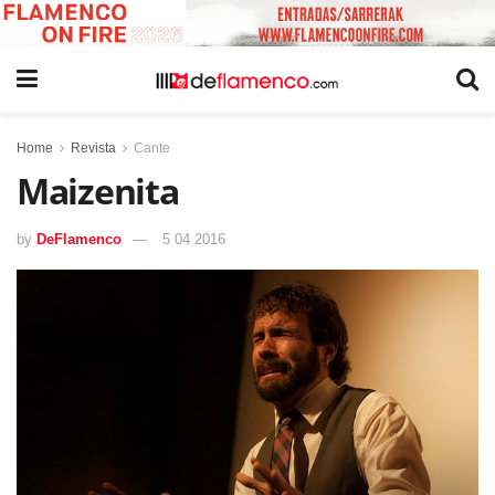
Home
Revista
Cante
Maizenita
by
DeFlamenco
5 04 2016