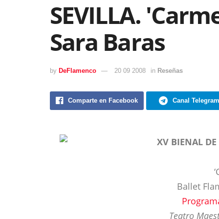
SEVILLA. 'Carm
Sara Baras
by
DeFlamenco
20 09 2008
in
Reseñas
Comparte en Facebook
Canal Telegra
XV BIENAL DE
‘
Ballet Fl
Program
Teatro Maest