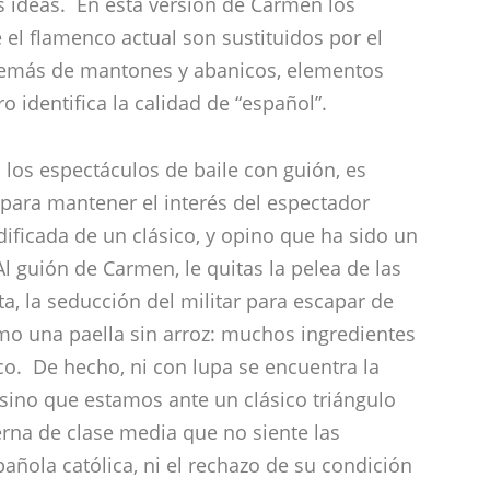
s los espectáculos de baile con guión, es
 para mantener el interés del espectador
ificada de un clásico, y opino que ha sido un
 Al guión de Carmen, le quitas la pelea de las
ta, la seducción del militar para escapar de
como una paella sin arroz: muchos ingredientes
co. De hecho, ni con lupa se encuentra la
 sino que estamos ante un clásico triángulo
na de clase media que no siente las
pañola católica, ni el rechazo de su condición
 más en común con las niñas sofisticadas que
 del Corte Inglés. El mito de Carmen es
a para desplegar una obra que pudo haberse
rna’. Y esa misma insistencia en la
 fuerza a la historia original: sin tabúes,