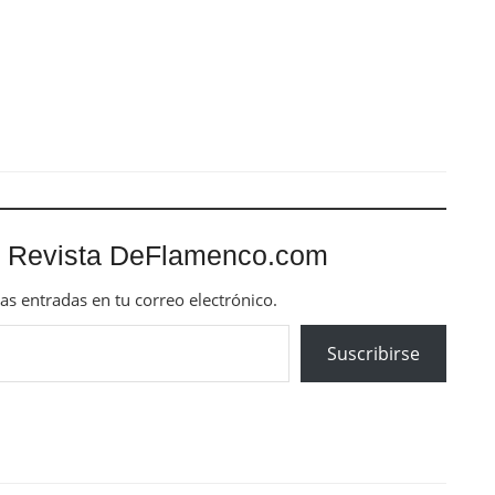
mas entradas en tu correo electrónico.
Suscribirse
Next Post
XV BIENAL DE FLAMENCO DE SEVILLA.
'Corazón de abril' – Guillermo Cano