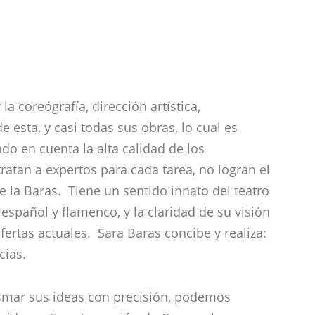
a coreógrafía, dirección artística,
e esta, y casi todas sus obras, lo cual es
o en cuenta la alta calidad de los
tan a expertos para cada tarea, no logran el
 la Baras. Tiene un sentido innato del teatro
español y flamenco, y la claridad de su visión
fertas actuales. Sara Baras concibe y realiza:
cias.
smar sus ideas con precisión, podemos
s ideas. En esta versión de Carmen los
 el flamenco actual son sustituidos por el
además de mantones y abanicos, elementos
o identifica la calidad de “español”.