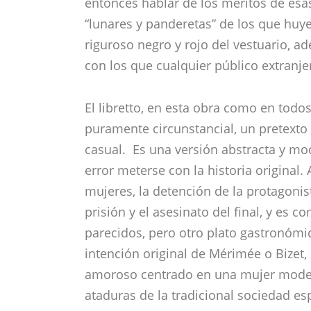
El libretto, en esta obra como en todo
puramente circunstancial, un pretexto
casual. Es una versión abstracta y mod
error meterse con la historia original.
mujeres, la detención de la protagonis
prisión y el asesinato del final, y es 
parecidos, pero otro plato gastronómi
intención original de Mérimée o Bizet,
amoroso centrado en una mujer moder
ataduras de la tradicional sociedad es
social. La heroína de esta obra tiene
te hacen el makeover en la planta baja
aprovechado por la taquillera bailaor
titulado ‘Pasión no, gracias, soy mode
modernidad es precisamente lo que resta