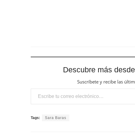
Suscríbete y recibe las últi
Escribe tu correo electrónico…
Tags:
Sara Baras
Previous Post
XV BIENAL DE FLAMENCO DE SEVILLA.
'‘Baldomero Ressendi. LA VOZ DEL
COLOR' Manolo Sanlúcar
Related
Posts