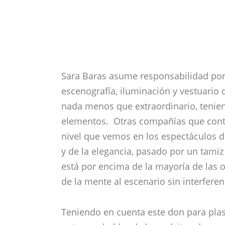
Sara Baras asume responsabilidad por l
escenografía, iluminación y vestuario d
nada menos que extraordinario, teniend
elementos. Otras compañías que contra
nivel que vemos en los espectáculos de
y de la elegancia, pasado por un tamiz 
está por encima de la mayoría de las o
de la mente al escenario sin interferen
Teniendo en cuenta este don para pla
entonces hablar de los méritos de esa
“lunares y panderetas” de los que huye
riguroso negro y rojo del vestuario, 
con los que cualquier público extranjer