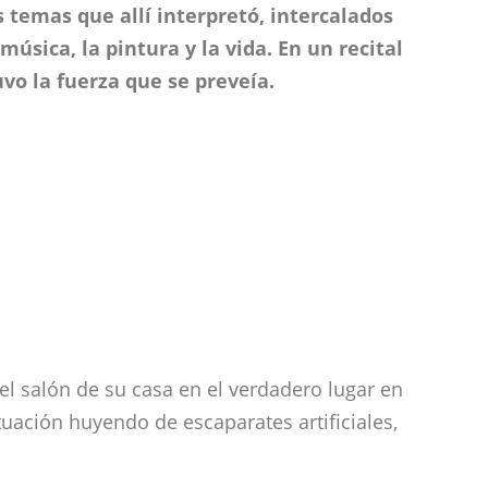
s temas que allí interpretó, intercalados
 música, la pintura y la vida. En un recital
uvo la fuerza que se preveía.
el salón de su casa en el verdadero lugar en
ctuación huyendo de escaparates artificiales,
os Condenados”, un tema por tangos que
en la que los anchos dedos del concertista
 manos del pintor dando vida al citado cuadro.