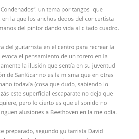
a del guitarrista en el centro para recrear la
e evoca el pensamiento de un torero en la
samente la ilusión que sentía en su juventud
ión de Sanlúcar no es la misma que en otras
 mano todavía (cosa que dudo, sabiendo lo
izás este superficial escaparate no deja que
quiere, pero lo cierto es que el sonido no
inguen alusiones a Beethoven en la melodía.
e preparado, segundo guitarrista David
pás por bulerías, armonía de modo mayor..
o llega a arrancar los Olés del público.
o de su raíz porque según él
,
a veces uno
dentro.