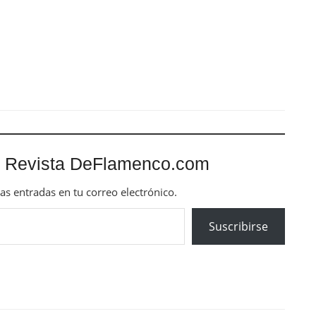
mas entradas en tu correo electrónico.
Suscribirse
Next Post
XV BIENAL DE FLAMENCO DE SEVILLA.
'Carmen' . Compañia de Sara Baras