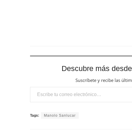
Suscríbete y recibe las últi
Escribe tu correo electrónico…
Tags:
Manolo Sanlucar
Previous Post
XV BIENAL DE FLAMENCO DE SEVILLA.
'PERSONALIDAD' El Chozas, Antonio
Reyes, Angelita Vargas y José Méndez
Related
Posts