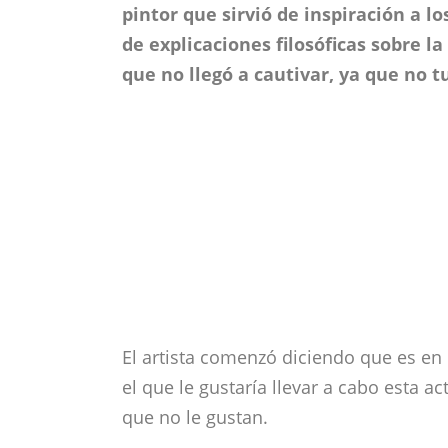
pintor que sirvió de inspiración a lo
de explicaciones filosóficas sobre la
que no llegó a cautivar, ya que no t
El artista comenzó diciendo que es en 
el que le gustaría llevar a cabo esta a
que no le gustan.
El primer tema que interpretó fue “L
compuso como un reto para sí mismo, 
recorrían el mástil como si fueran las