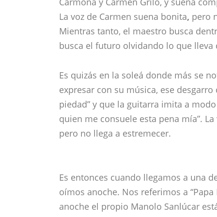
Es quizás en la soleá donde más se not
expresar con su música, ese desgarro d
piedad” y que la guitarra imita a mod
quien me consuele esta pena mía”. La 
pero no llega a estremecer.
Es entonces cuando llegamos a una de
oímos anoche. Nos referimos a “Papa 
anoche el propio Manolo Sanlúcar está
padre de la familia torera Bienvenida,
sudamericanos mezclados con el ritmo
guitarrista se nota que ha entrado en c
instrumento como si fuera parte de su 