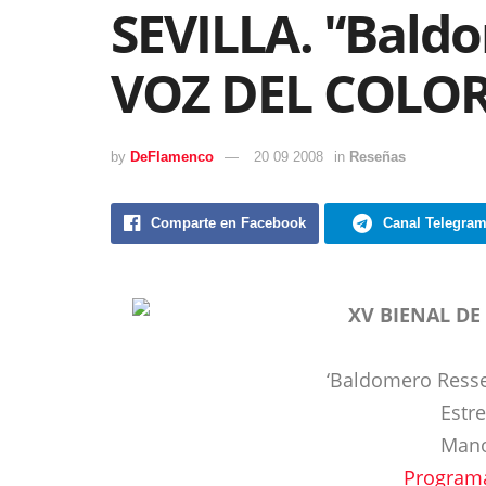
SEVILLA. '‘Bald
VOZ DEL COLOR
by
DeFlamenco
20 09 2008
in
Reseñas
Comparte en Facebook
Canal Telegra
XV BIENAL DE
‘Baldomero Ress
Estr
Mano
Program