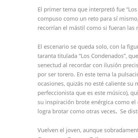
El escenario se queda solo, con la figur
taranta titulada “Los Condenados”, qu
senectud al recordar con ilusión preci
por ser torero. En este tema la pulsac
ocasiones, quizás no esté caliente su
perfeccionista que es este músico), qu
su inspiración brote enérgica como el 
logra brotar como otras veces
.
Se dist
Vuelven el joven, aunque sobradament
Carmona y Carmen Grilo, y suena com
La voz de Carmen suena bonita
,
pero n
Mientras tanto, el maestro busca dentr
busca el futuro olvidando lo que lleva 