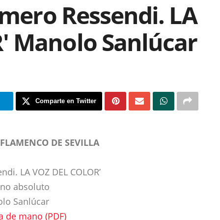
omero Ressendi. LA
' Manolo Sanlúcar
m
Comparte en Twitter
 FLAMENCO DE SEVILLA
endi. LA VOZ DEL COLOR’
eno absoluto
lo Sanlúcar
a de mano (PDF)