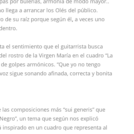
a el sentimiento que el guitarrista busca
el rostro de la Virgen María en el cuadro “La
o de golpes armónicos. “Que yo no tengo
voz sigue sonando afinada, correcta y bonita
 las composiciones más “sui generis” que
Negro”, un tema que según nos explicó
 inspirado en un cuadro que representa al
 y que está compuesto entre ritmos
 de cinco por ocho del tambor rociero. El
alor, siente cada nota que expulsa el
propio ser y se siente a gusto.