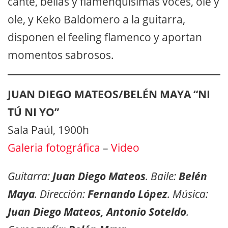
cante, bellas y flamenquísimas voces, ole y
ole, y Keko Baldomero a la guitarra,
disponen el feeling flamenco y aportan
momentos sabrosos.
JUAN DIEGO MATEOS/BELÉN MAYA “NI
TÚ NI YO”
Sala Paúl, 1900h
Galeria fotográfica
–
Video
Guitarra:
Juan Diego Mateos
. Baile:
Belén
Maya
. Dirección:
Fernando López
. Música:
Juan Diego Mateos, Antonio Soteldo
.