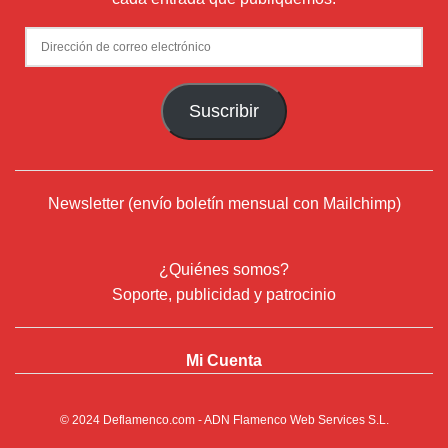
Dirección
de
correo
Suscribir
electrónico
Newsletter (envío boletín mensual con Mailchimp)
¿Quiénes somos?
Soporte, publicidad y patrocinio
Mi Cuenta
© 2024
Deflamenco.com
- ADN Flamenco Web Services S.L.