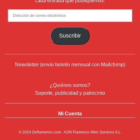
cada entrada que publiquemos.
Dirección
de
correo
Suscribir
electrónico
Newsletter (envío boletín mensual con Mailchimp)
¿Quiénes somos?
Soporte, publicidad y patrocinio
Mi Cuenta
© 2024
Deflamenco.com
- ADN Flamenco Web Services S.L.