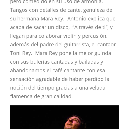
pero comedido en su uso de armonía.
Tangos con detalles de cante, gentileza de
su hermana Mara Rey. Antonio explica que
acaba de sacar un disco, “A través de ti”, y
llegan para colaborar violín y percusión,
además del padre del guitarrista, el cantaor
Toni Rey. Mara Rey pone la mejor guinda
con sus bulerías cantadas y bailadas y
abandonamos el café cantante con esa
sensación agradable de haber perdido la
noción del tiempo gracias a una velada
flamenca de gran calidad.