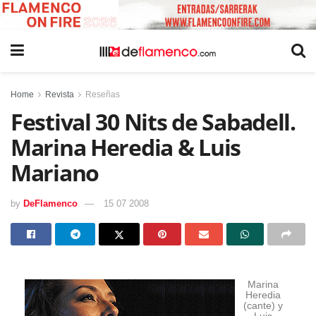
Home
Revista
Reseñas
Festival 30 Nits de Sabadell.
Marina Heredia & Luis
Mariano
by
DeFlamenco
15 07 2008
Marina
Heredia
(cante) y