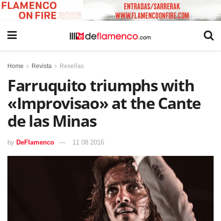
Home
Revista
Reseñas
Farruquito triumphs with
«Improvisao» at the Cante
de las Minas
by
DeFlamenco
11 08 2016