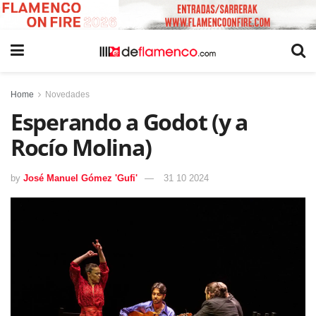
Home
Novedades
Esperando a Godot (y a
Rocío Molina)
by
José Manuel Gómez 'Gufi'
31 10 2024