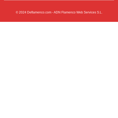
© 2024
Deflamenco.com
- ADN Flamenco Web Services S.L.