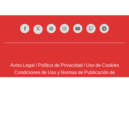
Aviso Legal / Política de Privacidad / Uso de Cookies
Condiciones de Uso y Normas de Publicación de
Anuncios Clasificados
¡Atención!
SUSCRIPCIÓN COMPLETA a través de
Wordpress.com
Introduce tu correo electrónico y recibirás un email por
cada entrada que publiquemos.
Dirección