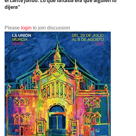
el cante jondo. Lo que faltaba era que alguien lo
dijera”
Please
login
to join discussion