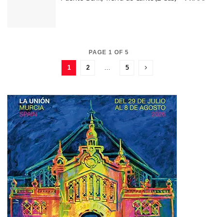
PAGE 1 OF 5
1
2
…
5