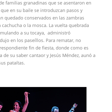
de familias granadinas que se asentaron en
 que en su baile se introduzcan pasos y
han quedado conservados en las zambras
 cachucha o la mosca. La vuelta quebrada
emulando a su tocaya, administró
dujo en los paseíllos. Para rematar, no
orrespondiente fin de fiesta, donde como es
ita de su saber cantaor y Jesús Méndez, aunó a
us pataítas.