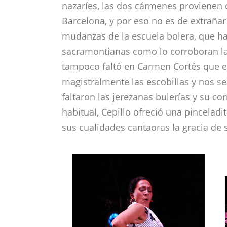
nazaríes, las dos cármenes provienen 
Barcelona, y por eso no es de extrañar
mudanzas de la escuela bolera, que 
sacramontianas como lo corroboran la
tampoco faltó en Carmen Cortés que 
magistralmente las escobillas y nos se
faltaron las jerezanas bulerías y su c
habitual, Cepillo ofreció una pincelad
sus cualidades cantaoras la gracia de s