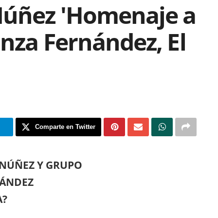
Núñez 'Homenaje a
anza Fernández, El
m
Comparte en Twitter
 NÚÑEZ Y GRUPO
NÁNDEZ
A?