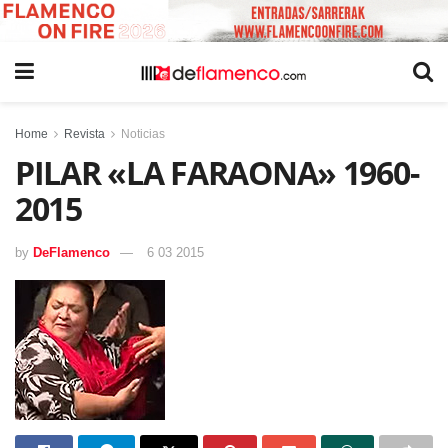
Home
Revista
Noticias
PILAR «LA FARAONA» 1960-
2015
by
DeFlamenco
6 03 2015