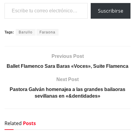
Escribe tu correo electrónico…
Suscribirse
Tags:
Barullo
Faraona
Previous Post
Ballet Flamenco Sara Baras «Voces», Suite Flamenca
Next Post
Pastora Galván homenajea a las grandes bailaoras
sevillanas en «&dentidades»
Related
Posts