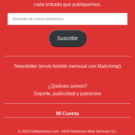
cada entrada que publiquemos.
Dirección
de
correo
Suscribir
electrónico
Newsletter (envío boletín mensual con Mailchimp)
¿Quiénes somos?
Soporte, publicidad y patrocinio
Mi Cuenta
© 2024
Deflamenco.com
- ADN Flamenco Web Services S.L.