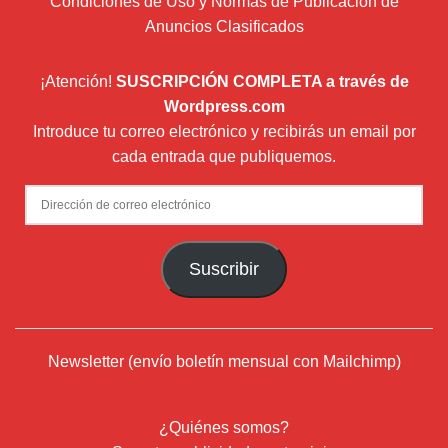
Condiciones de Uso y Normas de Publicación de
Anuncios Clasificados
¡Atención!
SUSCRIPCIÓN COMPLETA a través de
Wordpress.com
Introduce tu correo electrónico y recibirás un email por
cada entrada que publiquemos.
Dirección
de
correo
Suscribir
electrónico
Newsletter (envío boletín mensual con Mailchimp)
¿Quiénes somos?