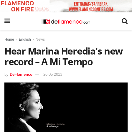
Home
English
News
Hear Marina Heredia's new
record – A Mi Tempo
by
DeFlamenco
26 05 2013