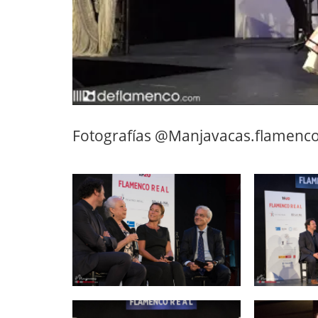
Fotografías @Manjavacas.flamenc