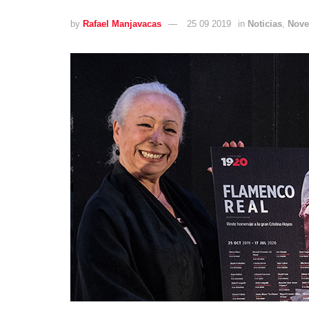
by
Rafael Manjavacas
25 09 2019
in
Noticias
,
Nove