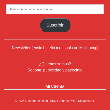
Dirección
de
correo
Suscribir
electrónico
Newsletter (envío boletín mensual con Mailchimp)
¿Quiénes somos?
Soporte, publicidad y patrocinio
Mi Cuenta
© 2024
Deflamenco.com
- ADN Flamenco Web Services S.L.