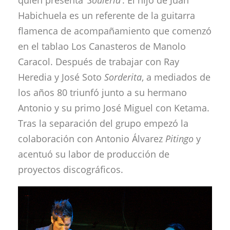
quien presenta
‘Soulería’
. El hijo de Juan
Habichuela es un referente de la guitarra
flamenca de acompañamiento que comenzó
en el tablao Los Canasteros de Manolo
Caracol. Después de trabajar con Ray
Heredia y José Soto
Sorderita
, a mediados de
los años 80 triunfó junto a su hermano
Antonio y su primo José Miguel con Ketama.
Tras la separación del grupo empezó la
colaboración con Antonio Álvarez
Pitingo
y
acentuó su labor de producción de
proyectos discográficos.