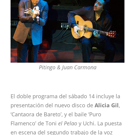
Pitingo & Juan Carmona
El doble programa del sábado 14 incluye la
presentación del nuevo disco de
Alicia Gil
,
‘Cantaora de Bareto’, y el baile ‘Puro
Flamenco’ de Toni
el Pelao
y Uchi. La puesta
en escena del segundo trabajo de la voz