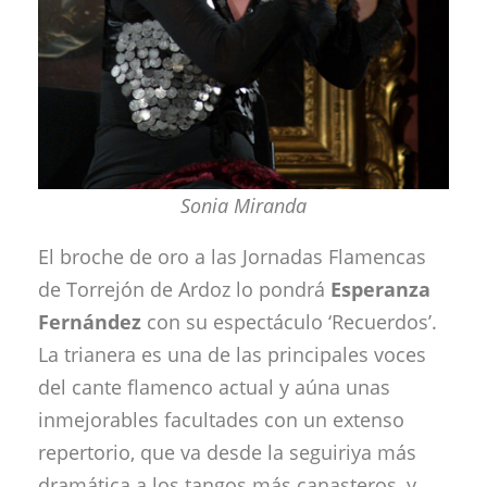
Sonia Miranda
El broche de oro a las Jornadas Flamencas
de Torrejón de Ardoz lo pondrá
Esperanza
Fernández
con su espectáculo ‘Recuerdos’.
La trianera es una de las principales voces
del cante flamenco actual y aúna unas
inmejorables facultades con un extenso
repertorio, que va desde la seguiriya más
dramática a los tangos más canasteros, y