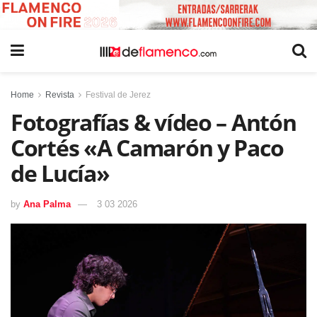
Home
Revista
Festival de Jerez
Fotografías & vídeo – Antón
Cortés «A Camarón y Paco
de Lucía»
by
Ana Palma
3 03 2026