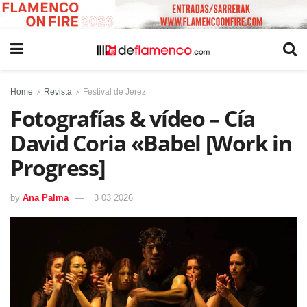
Home
Revista
Festival de Jerez
Fotografías & vídeo – Cía
David Coria «Babel [Work in
Progress]
by
Ana Palma
3 03 2026