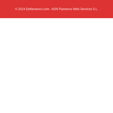
© 2024
Deflamenco.com
- ADN Flamenco Web Services S.L.