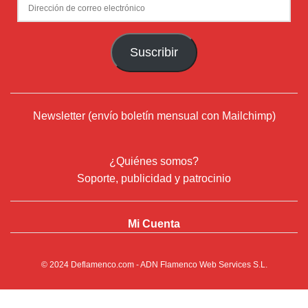
Dirección
de
correo
Suscribir
electrónico
Newsletter (envío boletín mensual con Mailchimp)
¿Quiénes somos?
Soporte, publicidad y patrocinio
Mi Cuenta
© 2024
Deflamenco.com
- ADN Flamenco Web Services S.L.