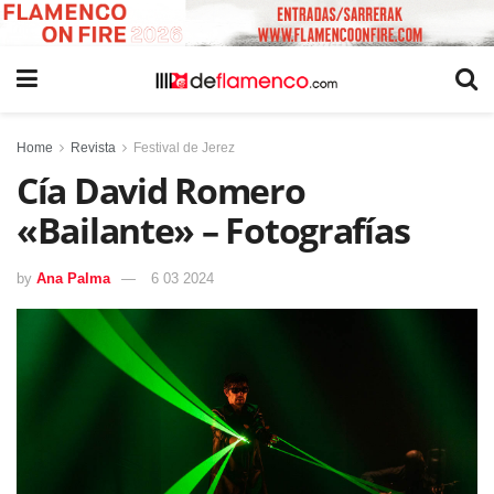
Home
Revista
Festival de Jerez
Cía David Romero
«Bailante» – Fotografías
by
Ana Palma
6 03 2024