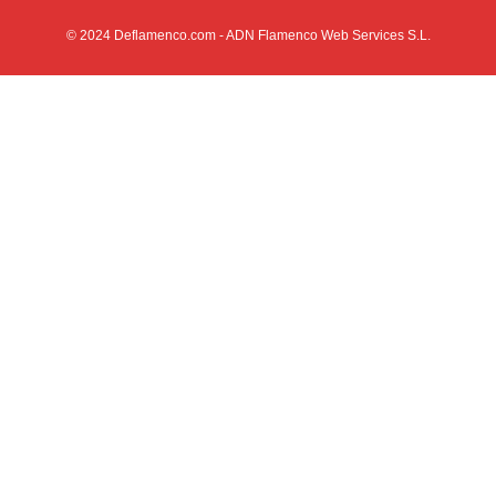
© 2024
Deflamenco.com
- ADN Flamenco Web Services S.L.