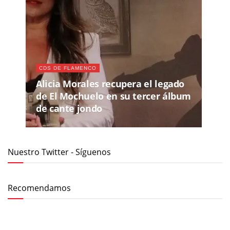
CDS DE FLAMENCO
Alicia Morales recupera el legado
de El Mochuelo en su tercer álbum
de cante jondo
Nuestro Twitter - Síguenos
Recomendamos
MIÉ, 29 JUL 2026
- SÁB, 08 AGO 2026