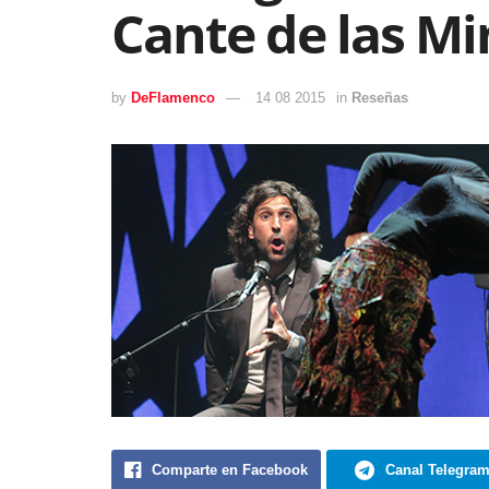
Cante de las Mi
by
DeFlamenco
14 08 2015
in
Reseñas
Comparte en Facebook
Canal Telegra