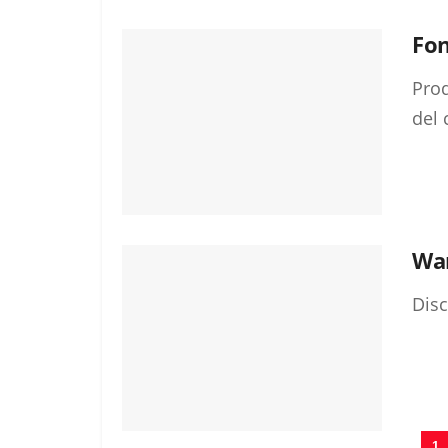
Fon
Prod
del 
War
Disc
1