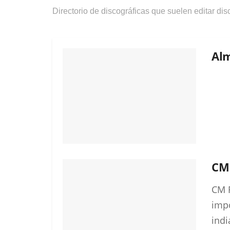
Directorio de discográficas que suelen editar di
Alm
CM
CM 
impo
indi