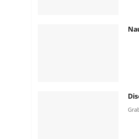
Nau
Di
Grab