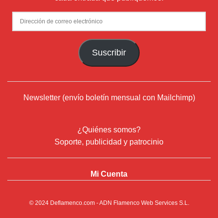
Dirección
de
correo
Suscribir
electrónico
Newsletter (envío boletín mensual con Mailchimp)
¿Quiénes somos?
Soporte, publicidad y patrocinio
Mi Cuenta
© 2024
Deflamenco.com
- ADN Flamenco Web Services S.L.