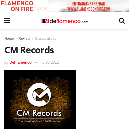
Home
Revista
Discográficas
CM Records
by
DeFlamenco
3 08 2012