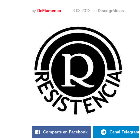
by
DeFlamenco
3 08 2012
in
Discográficas
Comparte en Facebook
Canal Telegra