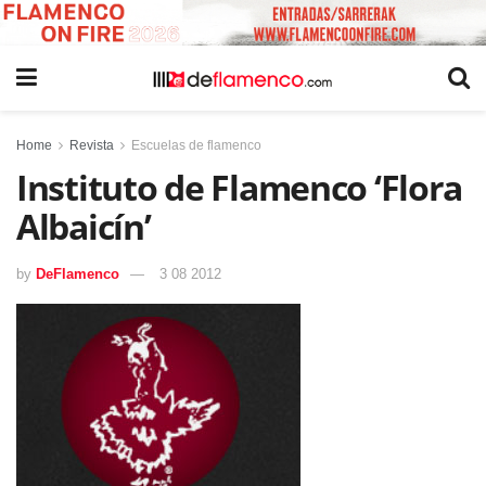
Home
Revista
Escuelas de flamenco
Instituto de Flamenco ‘Flora
Albaicín’
by
DeFlamenco
3 08 2012