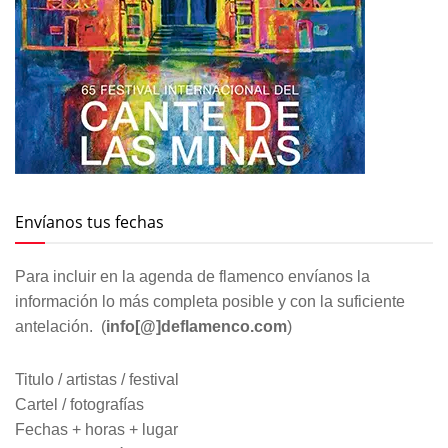
Para incluir en la agenda de flamenco envíanos la
información lo más completa posible y con la suficiente
antelación. (
info[@]deflamenco.com
)
Titulo / artistas / festival
Cartel / fotografías
Fechas + horas + lugar
Para la inclusión en la agenda tenemos que comprobar la
idoneidad y relevancia del mismo. No podemos garantizar
su inclusión.
Más vistos