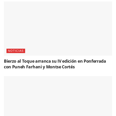
Bierzo al Toque arranca su IV edición en Ponferrada
con Puneh Farhani y Montse Cortés
NOVEDADES
Camarón y el becerro de oro (o la copa de plata)