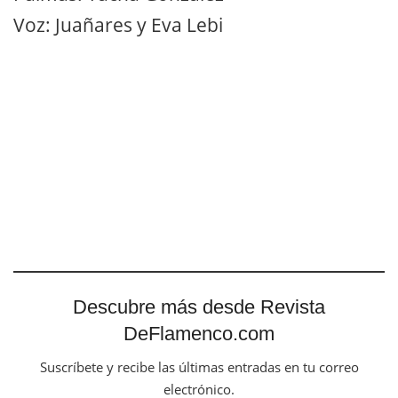
Descubre más desde Revista
DeFlamenco.com
Suscríbete y recibe las últimas entradas en tu correo
electrónico.
Escribe tu correo electrónico…
Suscribirse
Tags:
Guadalupe Torres
Montse Cortés
Previous Post
Ana Morales «Callejón del agua» -Jueves Flamencos