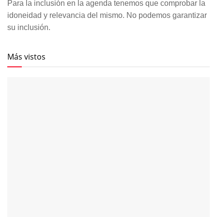
Finalistas del Concurso del Cante
de las Minas 2026
789 SHARES
La segunda semifinal del Cante de las Minas reúne a
nueve nuevos aspirantes a la final. Fotografías & vídeos
477 SHARES