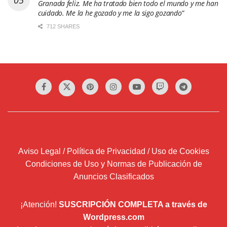
Aviso Legal / Política de Privacidad / Uso de Cookies
Condiciones de Uso y Normas de Publicación de
Anuncios Clasificados
¡Atención!
SUSCRIPCIÓN COMPLETA a través de
Wordpress.com
Introduce tu correo electrónico y recibirás un email por
cada entrada que publiquemos.
Dirección
de
correo
Suscribir
electrónico