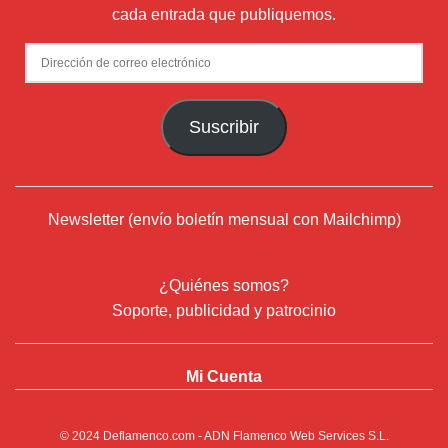
cada entrada que publiquemos.
Dirección
de
correo
Suscribir
electrónico
Newsletter (envío boletín mensual con Mailchimp)
¿Quiénes somos?
Soporte, publicidad y patrocinio
Mi Cuenta
© 2024
Deflamenco.com
- ADN Flamenco Web Services S.L.