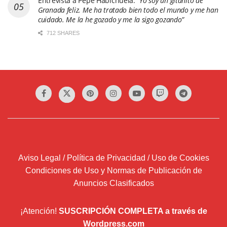
Entrevista a Pepe Habichuela:
“Yo soy un gitanito de
Granada feliz. Me ha tratado bien todo el mundo y me han
cuidado. Me la he gozado y me la sigo gozando”
712 SHARES
Aviso Legal / Política de Privacidad / Uso de Cookies
Condiciones de Uso y Normas de Publicación de
Anuncios Clasificados
¡Atención!
SUSCRIPCIÓN COMPLETA a través de
Wordpress.com