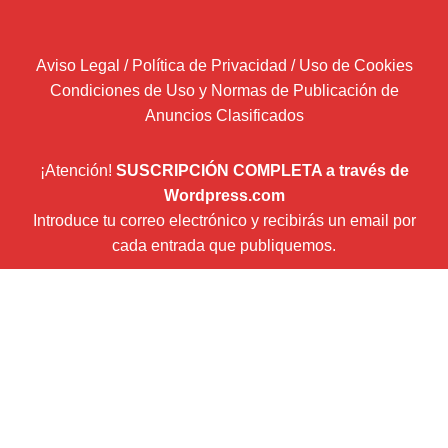
Aviso Legal / Política de Privacidad / Uso de Cookies
Condiciones de Uso y Normas de Publicación de
Anuncios Clasificados
¡Atención!
SUSCRIPCIÓN COMPLETA a través de
Wordpress.com
Introduce tu correo electrónico y recibirás un email por
cada entrada que publiquemos.
Dirección
de
correo
Suscribir
electrónico