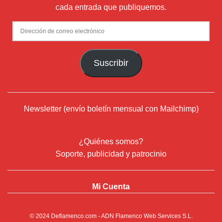
cada entrada que publiquemos.
Dirección
de
correo
Suscribir
electrónico
Newsletter (envío boletín mensual con Mailchimp)
¿Quiénes somos?
Soporte, publicidad y patrocinio
Mi Cuenta
© 2024
Deflamenco.com
- ADN Flamenco Web Services S.L.