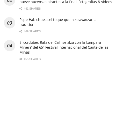
nueve nuevos aspirantes a la final. Fotografías & vídeos
481 SHARES
Pepe Habichuela, el toque que hizo avanzar la
tradición
469 SHARES
El cordobés Rafa del Calli se alza con la ‘Lámpara
Minera’ del 65º Festival Internacional del Cante de las
Minas
455 SHARES
Arranca el esperado concurso de la 65º edición del
Festival Internacional del Cante de las Minas con su
primera semifinal. Fotos & vídeo
447 SHARES