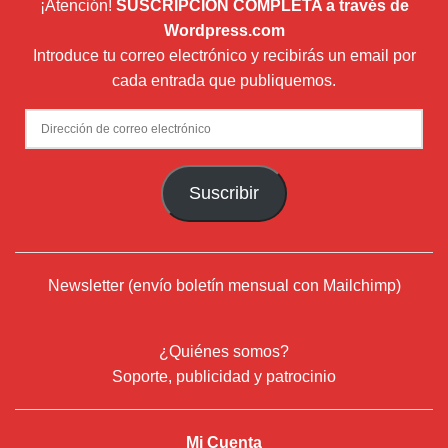
¡Atención!
SUSCRIPCIÓN COMPLETA a través de
Wordpress.com
Introduce tu correo electrónico y recibirás un email por
cada entrada que publiquemos.
Dirección
de
correo
Suscribir
electrónico
Newsletter (envío boletín mensual con Mailchimp)
¿Quiénes somos?
Soporte, publicidad y patrocinio
Mi Cuenta