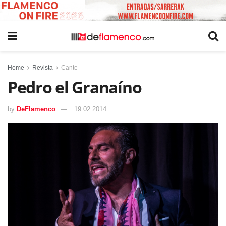
Home
Revista
Cante
Pedro el Granaíno
by
DeFlamenco
19 02 2014