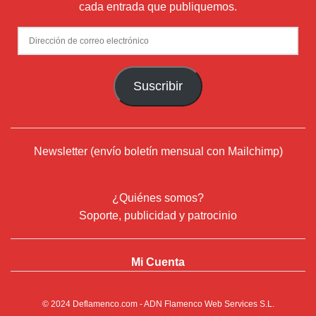
cada entrada que publiquemos.
Dirección
de
correo
Suscribir
electrónico
Newsletter (envío boletín mensual con Mailchimp)
¿Quiénes somos?
Soporte, publicidad y patrocinio
Mi Cuenta
© 2024
Deflamenco.com
- ADN Flamenco Web Services S.L.