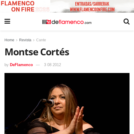
Home
Revista
Cante
Montse Cortés
by
DeFlamenco
3 08 2012