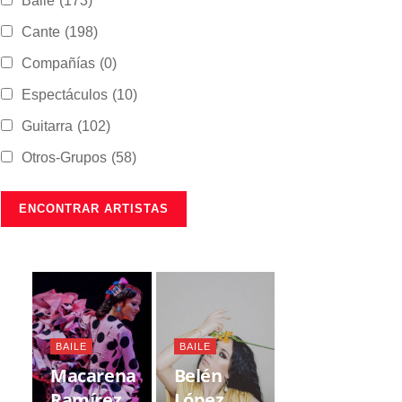
Baile
(173)
Cante
(198)
Compañías
(0)
Espectáculos
(10)
Guitarra
(102)
Otros-Grupos
(58)
BAILE
BAILE
Macarena
Belén
Ramírez
López