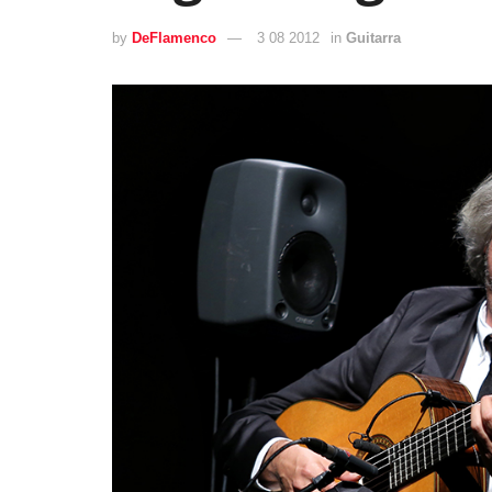
by
DeFlamenco
3 08 2012
in
Guitarra