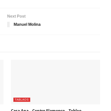
Next Post
Manuel Molina
TABLAOS
Casa Ana – Centro Flamenco – Tablao