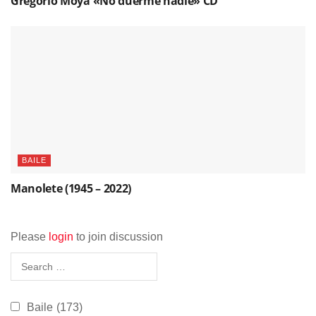
Gregorio Moya «No duerme nadie» CD
BAILE
Manolete (1945 – 2022)
Please
login
to join discussion
Baile
(173)