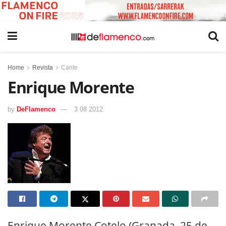
Home
Revista
Cante
Enrique Morente
by
DeFlamenco
3 08 2012
Enrique Morente Cotelo (Granada, 25 de