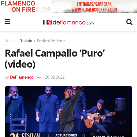
Home
Revista
Festival de Jerez
Rafael Campallo ‘Puro’
(video)
by
DeFlamenco
28 02 2022