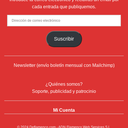
cada entrada que publiquemos.
Dirección
de
correo
Suscribir
electrónico
Newsletter (envío boletín mensual con Mailchimp)
¿Quiénes somos?
Soporte, publicidad y patrocinio
Mi Cuenta
© 2024
Deflamenco.com
- ADN Flamenco Web Services S.L.