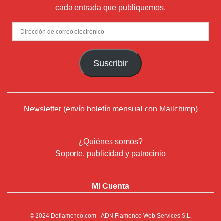
cada entrada que publiquemos.
Dirección
de
correo
Suscribir
electrónico
Newsletter (envío boletín mensual con Mailchimp)
¿Quiénes somos?
Soporte, publicidad y patrocinio
Mi Cuenta
© 2024
Deflamenco.com
- ADN Flamenco Web Services S.L.