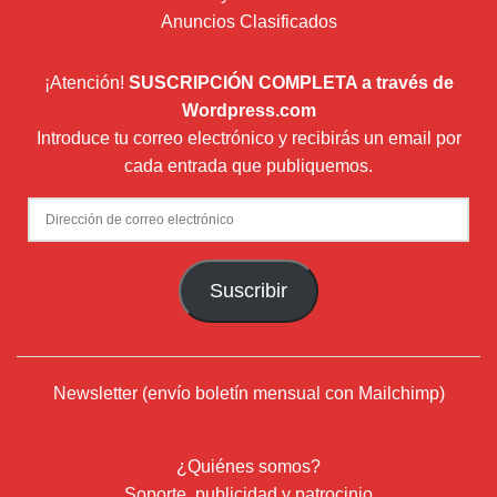
Anuncios Clasificados
¡Atención!
SUSCRIPCIÓN COMPLETA a través de
Wordpress.com
Introduce tu correo electrónico y recibirás un email por
cada entrada que publiquemos.
Dirección
de
correo
Suscribir
electrónico
Newsletter (envío boletín mensual con Mailchimp)
¿Quiénes somos?
Soporte, publicidad y patrocinio