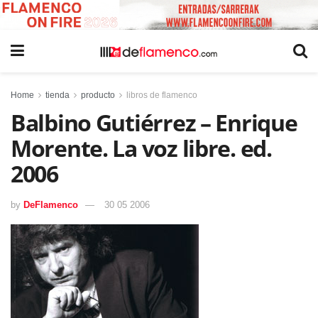
Home
tienda
producto
libros de flamenco
Balbino Gutiérrez – Enrique
Morente. La voz libre. ed.
2006
by
DeFlamenco
30 05 2006