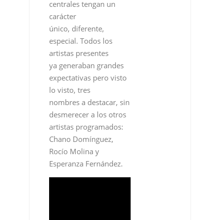
centrales tengan un
carácter
único, diferente,
especial. Todos los
artistas presentes
ya generaban grandes
expectativas pero visto
lo visto, tres
nombres a destacar, sin
desmerecer a los otros
artistas programados:
Chano Domínguez,
Rocío Molina y
Esperanza Fernández.