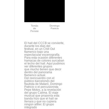
Tomás
Domingo
de
Patricio
Perrate
El hall del CCCB se convierte,
durante los días del
festival, en un Chill Out
flamenco bajo una
espectacular escenografía.
Para esta ocasión diferentes
hamacas de colores surcaban
el techo del hall. Aquí pudimos
ver diferentes grupos
que mucho tienen que decir
dentro del panorama
flamenco actual.
Del reencuentro con el
público barcelonés del
flautista de Mataró, Domingo
Patricio o el percusionista
Pepe Motos, a la revelación
del grupo Calima. El viaje
musical que proponía esta
banda hizo que el hall se
llenara y que no cupiera
ningún alfiler. El grupo
integrado