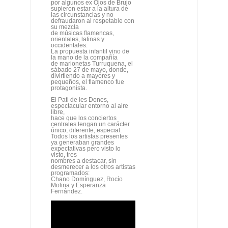
por algunos ex Ojos de Brujo
supieron estar a la altura de
las circunstancias y no
defraudaron al respetable con
su mezcla
de músicas flamencas,
orientales, latinas y
occidentales.
La propuesta infantil vino de
la mano de la compañía
de marionetas Turruquena, el
sábado 27 de mayo, donde,
divirtiendo a mayores y
pequeños, el flamenco fue
protagonista.
El Pati de les Dones,
espectacular entorno al aire
libre,
hace que los conciertos
centrales tengan un carácter
único, diferente, especial.
Todos los artistas presentes
ya generaban grandes
expectativas pero visto lo
visto, tres
nombres a destacar, sin
desmerecer a los otros artistas
programados:
Chano Domínguez, Rocío
Molina y Esperanza
Fernández.