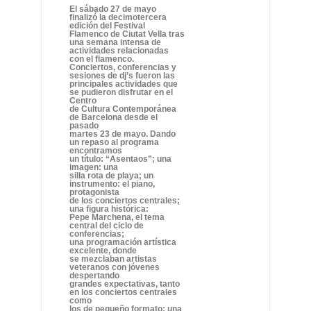
El sábado 27 de mayo
finalizó la decimotercera
edición del Festival
Flamenco de Ciutat Vella tras
una semana intensa de
actividades relacionadas
con el flamenco.
Conciertos, conferencias y
sesiones de dj’s fueron las
principales actividades que
se pudieron disfrutar en el
Centro
de Cultura Contemporánea
de Barcelona desde el
pasado
martes 23 de mayo. Dando
un repaso al programa
encontramos
un título: “Asentaos”; una
imagen: una
silla rota de playa; un
instrumento: el piano,
protagonista
de los conciertos centrales;
una figura histórica:
Pepe Marchena, el tema
central del ciclo de
conferencias;
una programación artística
excelente, donde
se mezclaban artistas
veteranos con jóvenes
despertando
grandes expectativas, tanto
en los conciertos centrales
como
los de pequeño formato; una