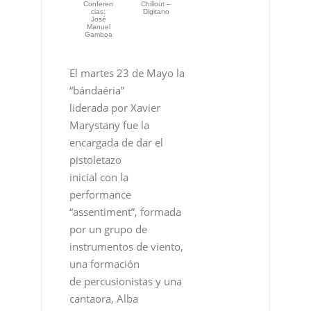
Conferen
Chillout –
cias:
Digitano
José
Manuel
Gamboa
El martes 23 de Mayo la
“bándaéria”
liderada por Xavier
Marystany fue la
encargada de dar el
pistoletazo
inicial con la
performance
“assentiment”, formada
por un grupo de
instrumentos de viento,
una formación
de percusionistas y una
cantaora, Alba