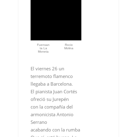
Fuensan
Rocio
ta La
Molina
Moneta
El viernes 26 un
terremoto flamenco
llegaba a Barcelona.
El pianista Juan Cortés
ofreció su Jurepén
con la compañía del
armonicista Antonio
Serrano
acabando con la rumba