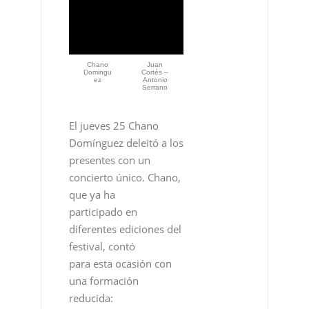
Chano
Juan
Domingu
Cortés –
ez
Antonio
Serrano
El jueves 25 Chano
Domínguez deleitó a los
presentes con un
concierto único. Chano,
que ya ha
participado en
diferentes ediciones del
festival, contó
para esta ocasión con
una formación
reducida: