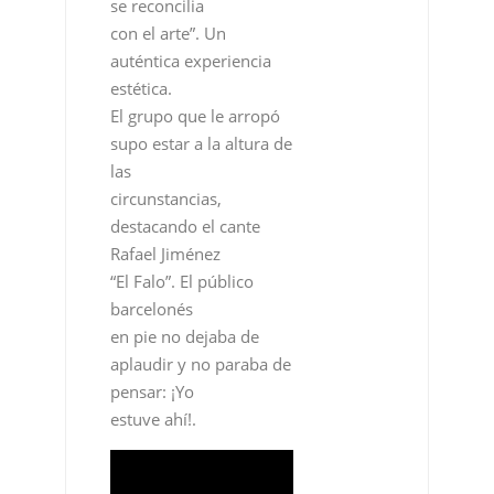
se reconcilia
con el arte”. Un
auténtica experiencia
estética.
El grupo que le arropó
supo estar a la altura de
las
circunstancias,
destacando el cante
Rafael Jiménez
“El Falo”. El público
barcelonés
en pie no dejaba de
aplaudir y no paraba de
pensar: ¡Yo
estuve ahí!.