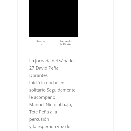
Guadian
Tomasito
a
& Piraña
La jornada del sábado
27 David Peña,
Dorantes
inició la noche en
solitario Seguidamente
le acompañó
Manuel Nieto al bajo,
Tete Peña a la
percusión
y la esperada voz de