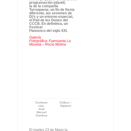
programación infantil,
la de la compañía
Turruquena; un fin de fiesta
diferente, las sesiones de
Dj’s y un entorno especial,
el Pati de les Dones del
CCCB. En definitiva, un
Festival
Flamenco del siglo XXI.
Galería
Fotográfica: Fuensanta La
Moneta – Rocío Molina
Conferen
Chillout –
cias:
Digitano
José
Manuel
Gamboa
El martes 23 de Mayo la