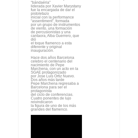
“bándaéria”
liderada por Xavier Marystany
fue la encargada de dar el
pistoletazo
inicial con la performance
“assentiment”, formada
por un grupo de instrumentos
de viento, una formación
de percusionistas y una
cantaora, Alba Guerrero, que
dió
el toque flamenco a esta
diferente y original
inauguración.
Hace dos años Barcelona
celebro el centenario del
nacimiento de Pepe
Marchena, con un acto en la
SGAE protagonizado
por Jose Luis Ortiz Nuevo.
Dos años más tarde
Pepe Marchena regresaba a
Barcelona para ser el
protagonista
del ciclo de conferencias.
Cuatro ponentes de lujo
reivindicaron
la figura de uno de los más
grandes del flamenco.