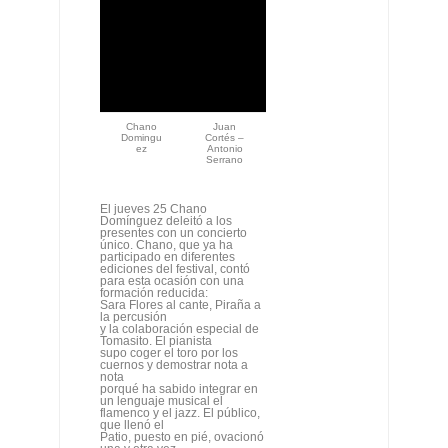
Chano
Juan
Domingu
Cortés –
ez
Antonio
Serrano
El jueves 25 Chano
Domínguez deleitó a los
presentes con un concierto
único. Chano, que ya ha
participado en diferentes
ediciones del festival, contó
para esta ocasión con una
formación reducida:
Sara Flores al cante, Piraña a
la percusión
y la colaboración especial de
Tomasito. El pianista
supo coger el toro por los
cuernos y demostrar nota a
nota
porqué ha sabido integrar en
un lenguaje musical el
flamenco y el jazz. El público,
que llenó el
Patio, puesto en pié, ovacionó