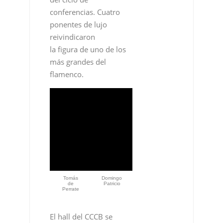
conferencias. Cuatro
ponentes de lujo
reivindicaron
la figura de uno de los
más grandes del
flamenco.
Tomás
Domingo
de
Patricio
Perrate
El hall del CCCB se