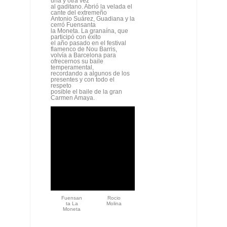
una y otra vez
al gaditano. Abrió la velada el
cante del extremeño
Antonio Suárez, Guadiana y la
cerró Fuensanta
la Moneta. La granaína, que
participó con éxito
el año pasado en el festival
flamenco de Nou Barris,
volvía a Barcelona para
ofrecernos su baile
temperamental,
recordando a algunos de los
presentes y con todo el
respeto
posible el baile de la gran
Carmen Amaya.
Fuensan
Rocio
ta La
Molina
Moneta