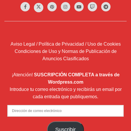
Aviso Legal / Política de Privacidad / Uso de Cookies
Condiciones de Uso y Normas de Publicación de
Anuncios Clasificados
¡Atención!
SUSCRIPCIÓN COMPLETA a través de
Wordpress.com
Introduce tu correo electrónico y recibirás un email por
cada entrada que publiquemos.
Dirección
de
correo
Suscribir
electrónico