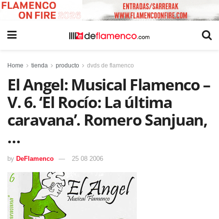
Home
tienda
producto
dvds de flamenco
El Angel: Musical Flamenco –
V. 6. ‘El Rocío: La última
caravana’. Romero Sanjuan,
…
by
DeFlamenco
25 08 2006